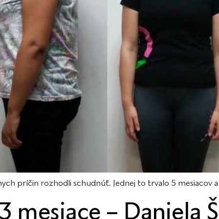
znych príčin rozhodli schudnúť. Jednej to trvalo 5 mesiacov a
 3 mesiace – Daniela 