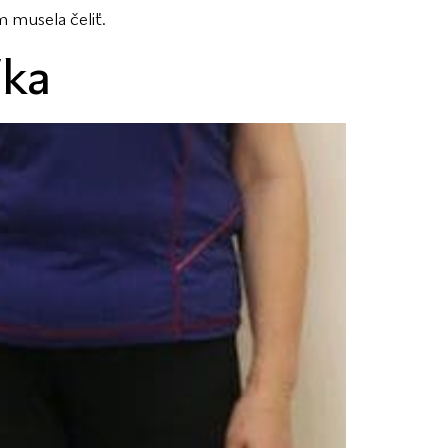
 musela čeliť.
íka