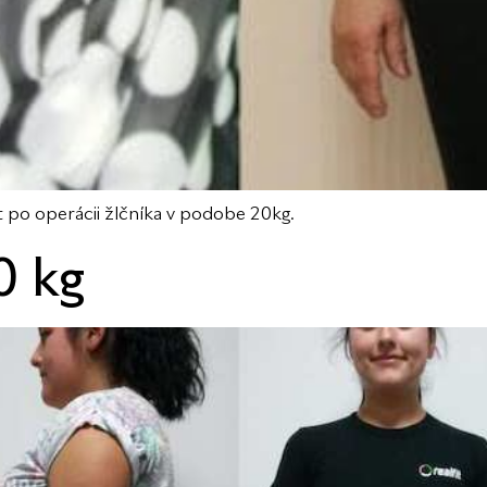
kt po operácii žlčníka v podobe 20kg.
0 kg