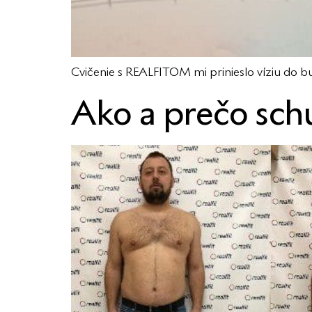
Cvičenie s REALFITOM mi prinieslo víziu do b
Ako a prečo schu