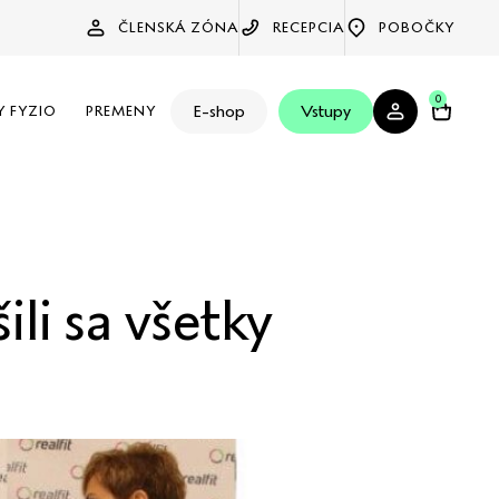
ČLENSKÁ ZÓNA
RECEPCIA
POBOČKY
0
E-shop
Vstupy
Y FYZIO
PREMENY
ili sa všetky