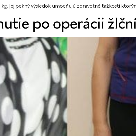
kg. Jej pekný výsledok umocňujú zdravotné ťažkosti ktorým
utie po operácii žlčn