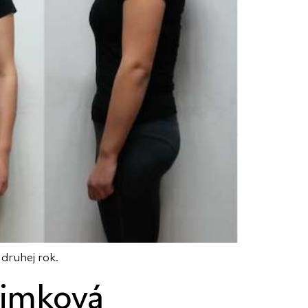
 druhej rok.
Šimková