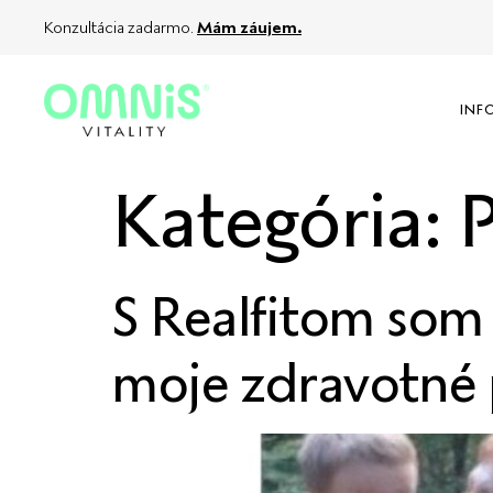
Konzultácia zadarmo.
Mám záujem.
INF
Kategória:
S Realfitom som 
moje zdravotné