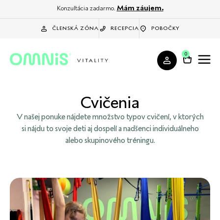
Mám záujem.
Konzultácia zadarmo.
ČLENSKÁ ZÓNA
RECEPCIA
POBOČKY
0
Cvičenia
V našej ponuke nájdete množstvo typov cvičení, v ktorých
si nájdu to svoje deti aj dospelí a nadšenci individuálneho
alebo skupinového tréningu.