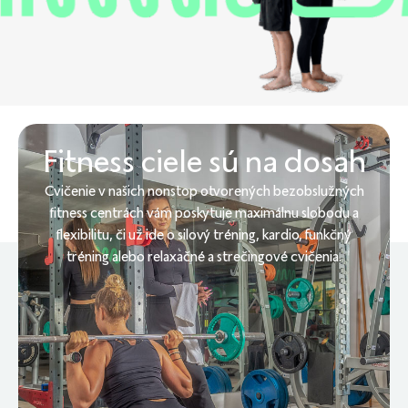
Fitness ciele sú na dosah
Cvičenie v našich nonstop otvorených bezobslužných
fitness centrách vám poskytuje maximálnu slobodu a
flexibilitu, či už ide o silový tréning, kardio, funkčný
tréning alebo relaxačné a strečingové cvičenia.