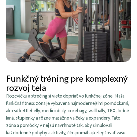
Funkčný tréning pre komplexný
rozvoj tela
Rozcvičku a strečing si viete dopriať vo funkčnej zóne. Naša
funkčná fitness zóna je vybavená najmodernejšími pomôckami,
ako sú kettlebelly, medicinbaly, corebagy, wallbally, TRX, lodné
laná, stupienky a rôzne masážne valčeky a expandery. Táto
zóna a pomôcky v nej sú navrhnuté tak, aby simulovali
každodenné pohyby a aktivity, čím pomáhajú zlepšovať vašu