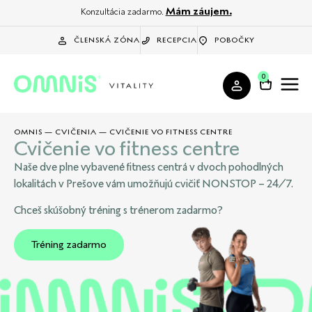
Mám záujem.
Konzultácia zadarmo.
ČLENSKÁ ZÓNA
RECEPCIA
POBOČKY
0
OMNIS
—
CVIČENIA
—
CVIČENIE VO FITNESS CENTRE
Cvičenie vo fitness centre
Naše dve plne vybavené fitness centrá v dvoch pohodlných
lokalitách v Prešove vám umožňujú cvičiť NONSTOP – 24/7.
Chceš skúšobný tréning s trénerom zadarmo?
Tréning zadarmo