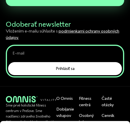
Odoberať newsletter
Vložením e-mailu súhlasíte s
podmienkami ochrany osobných
údajov.
Prihlásiť sa
O Omnis
Fitness
Časté
centrá
otázky
Sme prvé holistické fitness
Dobíjanie
centrum v Prešove. Sme
vstupov
Osobný
Cenník
nadšenci zdravého životného
tréner
štýlu a pohybu, ktorí pomáhajú
Rezervácia
Tím
bežným ľuďom byť zdraví.