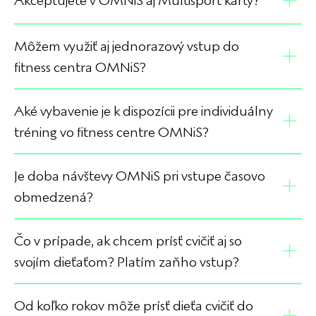
Akceptujete v OMNiS aj Multisport karty?
Môžem využiť aj jednorazový vstup do
fitness centra OMNiS?
Aké vybavenie je k dispozícii pre individuálny
tréning vo fitness centre OMNiS?
Je doba návštevy OMNiS pri vstupe časovo
obmedzená?
Čo v prípade, ak chcem prísť cvičiť aj so
svojím dieťaťom? Platím zaňho vstup?
Od koľko rokov môže prísť dieťa cvičiť do