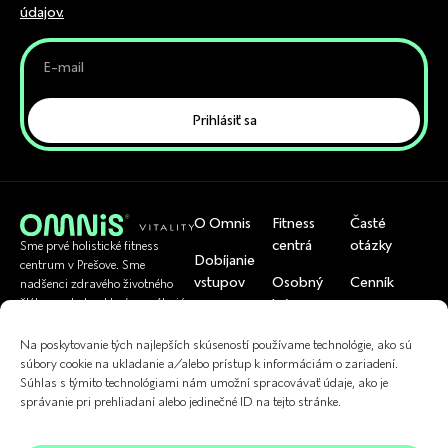
údajov.
Prihlásiť sa
O Omnis
Fitness
Časté
centrá
otázky
Sme prvé holistické fitness
Dobíjanie
centrum v Prešove. Sme
vstupov
Osobný
Cenník
nadšenci zdravého životného
tréner
štýlu a pohybu, ktorí pomáhajú
Rezervácia
Tím
bežným ľuďom byť zdraví.
U nás si viete
skupinoviek
Cvičenia
Na poskytovanie tých najlepších skúseností používame technológie, ako sú
uplatniť
Referencie
súbory cookie na ukladanie a/alebo prístup k informáciám o zariadení.
Kontakt
Fyzioterapia
Súhlas s týmito technológiami nám umožní spracovávať údaje, ako je
správanie pri prehliadaní alebo jedinečné ID na tejto stránke.