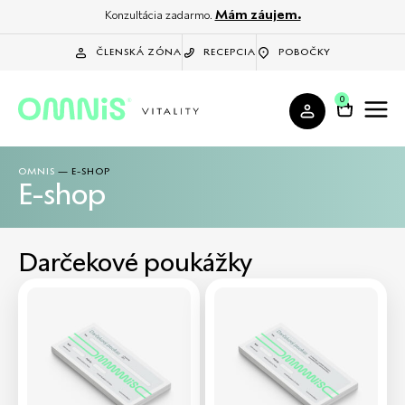
Mám záujem.
Konzultácia zadarmo.
ČLENSKÁ ZÓNA
RECEPCIA
POBOČKY
0
OMNIS
—
E-SHOP
E-shop
Darčekové poukážky