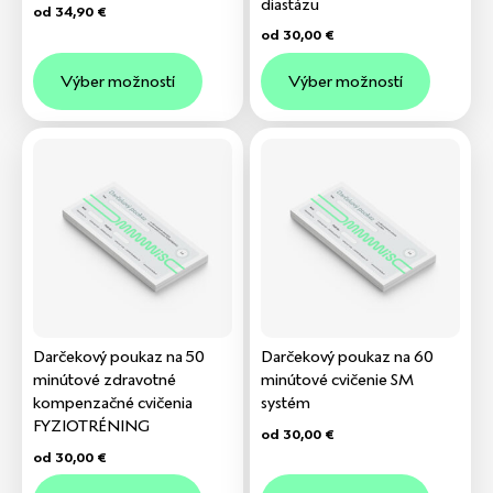
diastázu
od
34,90
€
od
30,00
€
Výber možností
Výber možností
Darčekový poukaz na 50
Darčekový poukaz na 60
minútové zdravotné
minútové cvičenie SM
kompenzačné cvičenia
systém
FYZIOTRÉNING
od
30,00
€
od
30,00
€