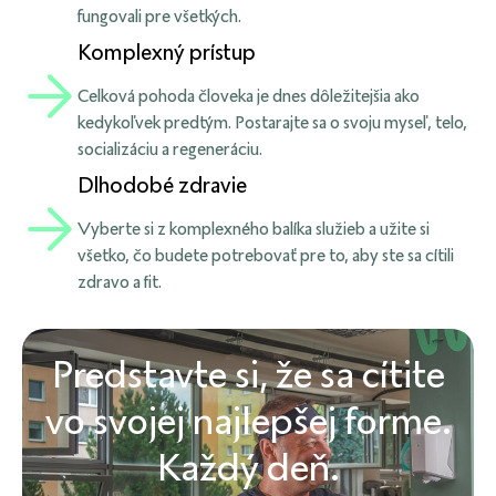
fungovali pre všetkých.
Komplexný prístup
Celková pohoda človeka je dnes dôležitejšia ako
kedykoľvek predtým. Postarajte sa o svoju myseľ, telo,
socializáciu a regeneráciu.
Dlhodobé zdravie
Vyberte si z komplexného balíka služieb a užite si
všetko, čo budete potrebovať pre to, aby ste sa cítili
zdravo a fit.
Predstavte si, že sa cítite
vo svojej najlepšej forme.
Každý deň.