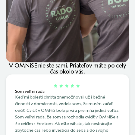
V OMNiSE nie ste sami. Priateľov máte po celý
čas okolo vás.
Som veľmi rada
Keď mi bolesti chrbta znemožňovali už i bežné
činnosti v domácnosti, vedela som, že musím začať
cvičiť. Cvičiť v OMNiS bola prvá a pre mňa jediná voľba.
Som veľmi rada, že som sa rozhodla cvičiť v OMNiSe a
že cvičím s Ernstom. Ak ešte váhate, tak nestrácajte
zbytočne čas, lebo investícia do seba a do svojho