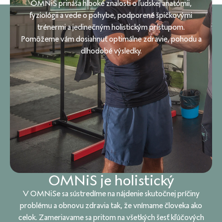
OMNiS prináša hlboké znalosti o ľudskej anatómii,
fyziológii a vede o pohybe, podporené špičkovými
trénermi a jedinečným holistickým prístupom.
Pomôžeme vám dosiahnuť optimálne zdravie, pohodu a
dlhodobé výsledky.
OMNiS je holistický
V OMNiSe sa sústredíme na nájdenie skutočnej príčiny
problému a obnovu zdravia tak, že vnímame človeka ako
celok. Zameriavame sa pritom na všetkých šesť kľúčových