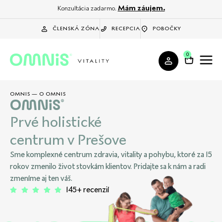
Mám záujem.
Konzultácia zadarmo.
ČLENSKÁ ZÓNA
RECEPCIA
POBOČKY
0
OMNIS
—
O OMNIS
OMNIS®
Prvé holistické
centrum v Prešove
Sme komplexné centrum zdravia, vitality a pohybu, ktoré za 15
rokov zmenilo život stovkám klientov. Pridajte sa k nám a radi
zmeníme aj ten váš.
145+ recenzií