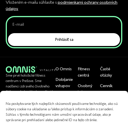
Vložením e-mailu súhlasíte s
podmienkami ochrany osobných
údajov.
Prihlásiť sa
O Omnis
Fitness
Časté
centrá
otázky
Sme prvé holistické fitness
Dobíjanie
centrum v Prešove. Sme
vstupov
Osobný
Cenník
nadšenci zdravého životného
tréner
štýlu a pohybu, ktorí pomáhajú
Rezervácia
Tím
bežným ľuďom byť zdraví.
U nás si viete
skupinoviek
Cvičenia
Na poskytovanie tých najlepších skúseností používame technológie, ako sú
uplatniť
Referencie
súbory cookie na ukladanie a/alebo prístup k informáciám o zariadení.
Kontakt
Fyzioterapia
Súhlas s týmito technológiami nám umožní spracovávať údaje, ako je
správanie pri prehliadaní alebo jedinečné ID na tejto stránke.