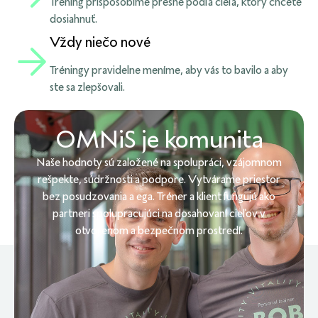
Tréning prispôsobíme presne podľa cieľa, ktorý chcete
dosiahnuť.
Vždy niečo nové
Tréningy pravidelne meníme, aby vás to bavilo a aby
ste sa zlepšovali.
OMNiS je komunita
Naše hodnoty sú založené na spolupráci, vzájomnom
rešpekte, súdržnosti a podpore. Vytvárame priestor
bez posudzovania a ega. Tréner a klient fungujú ako
partneri spolupracujúci na dosahovaní cieľov v
otvorenom a bezpečnom prostredí.