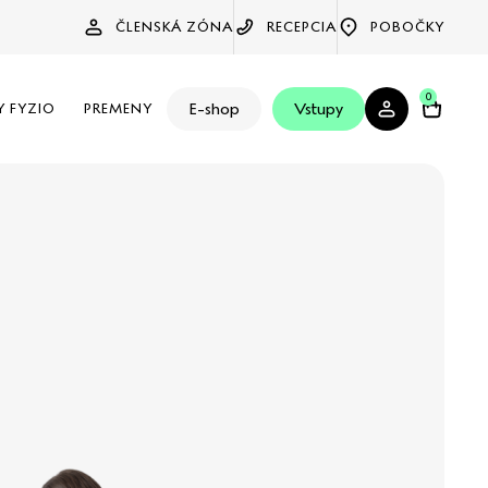
ČLENSKÁ ZÓNA
RECEPCIA
POBOČKY
0
E-shop
Vstupy
Y FYZIO
PREMENY