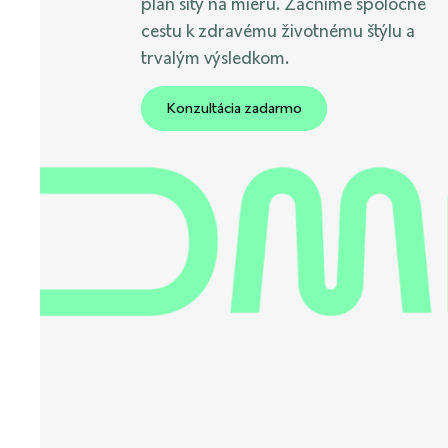
plán šitý na mieru. Začnime spoločne
cestu k zdravému životnému štýlu a
trvalým výsledkom.
Konzultácia zadarmo