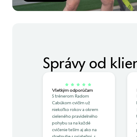
Správy od klie
Všetkým odporúčam
S trénerom Radom
Cabúkom cvičím už
niekoľko rokov a okrem
cieleného pravidelného
pohybu sa na každé
cvičenie teším aj ako na
stretnutie s priateľmi, s