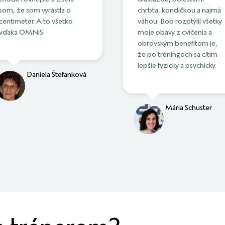
som, že som vyrástla o
chrbta, kondičkou a najmä
centimeter. A to všetko
váhou. Bob rozptýlil všetky
vďaka OMNiS.
moje obavy z cvičenia a
obrovským benefitom je,
že po tréningoch sa cítim
lepšie fyzicky a psychicky.
Daniela Štefanková
Mária Schuster