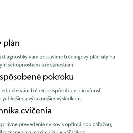
y plán
 diagnostiky vám zostavíme tréningový plán šitý na
nym schopnostiam a možnostiam.
ispôsobené pokroku
redujete vám tréner prispôsobuje náročnosť
 rýchlejším a výraznejším výsledkom.
hnika cvičenia
správne prevedenie cvikov s optimálnou záťažou,
iko zranenia a maximalizuje váš výkon.