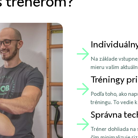
ss trénerom?
Individuáln
Na základe vstupnej
mieru vašim aktuál
Tréningy pr
Podľa toho, ako nap
tréningu. To vedie k
Správna tec
Tréner dohliada na 
čím minimalizuje riz