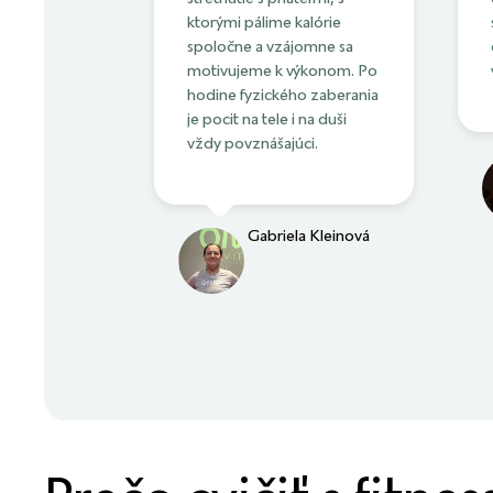
ktorými pálime kalórie
spoločne a vzájomne sa
motivujeme k výkonom. Po
hodine fyzického zaberania
je pocit na tele i na duši
vždy povznášajúci.
Gabriela Kleinová