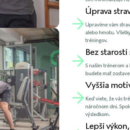
Úprava stra
Upravíme vám stravu
alebo hmotu. Všetk
tréningov.
Bez starostí
S naším trénerom a k
budete mať zostave
Vyššia motiv
Keď viete, že vás tr
náročnom dni. Spolo
výsledkom.
Lepší výkon,