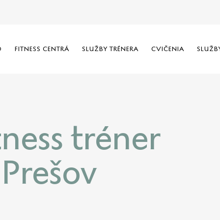
O
FITNESS CENTRÁ
SLUŽBY TRÉNERA
CVIČENIA
SLUŽB
ness tréner
 Prešov