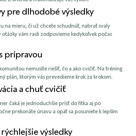
vy pre dlhodobé výsledky
 na mieru, či už chcete schudnúť, nabrať svaly
y otázky vám radi zodpovieme kedykoľvek počas
 s prípravou
omunitou nemusíte riešiť, čo a ako cvičiť. Na tréning
ný plán, ktorým vás prevedieme krok za krokom.
ácia a chuť cvičiť
éner čaká je jednoduchšie prísť do fitka aj po
čne prekonáte únavu a opäť sa posuniete k lepším
 rýchlejšie výsledky