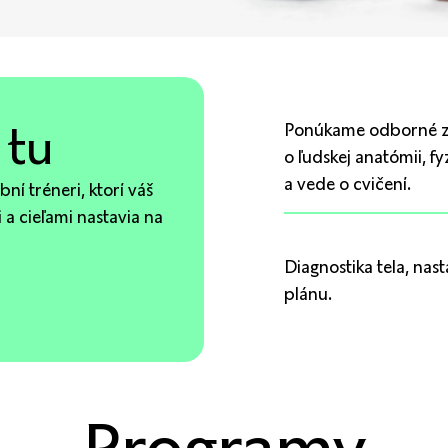
 tu
Ponúkame odborné z
o ľudskej anatómii, fy
a vede o cvičení.
í tréneri, ktorí váš
a cieľami nastavia na
Diagnostika tela, nas
plánu.
Programy