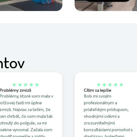
ntov
Problémy zmizli
Cítim sa lepšie
Problémy, ktoré som mala v
Bob mi svojím
krížovej časti mi úplne
profesionálnym a
zmizli. Najviac sa teším, že
priateľským prístupom,
ten chrbát, čo som mala tak
vhodnými cvikmi a
ohnutý do polgule, sa mi
zrozumiteľnými
pekne vyrovnal. Začala som
konzultáciami pomohol s
chodiť rovnejšie a zistila
diastázou, bolesťami