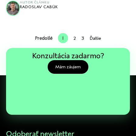
AUTOR ČLÁNKU
RADOSLAV CABÚK
Predošlé
1
2
3
Ďalšie
Konzultácia zadarmo?
Mám záujem
Odoberať newsletter