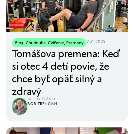
7. júl 2025
Blog
,
Chudnutie
,
Cvičenie
,
Premeny
Tomášova premena: Keď
si otec 4 detí povie, že
chce byť opäť silný a
zdravý
AUTOR ČLÁNKU
BOB TRENČAN