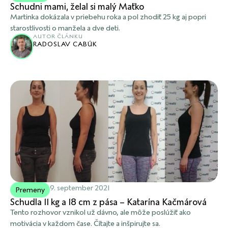
Schudni mami, želal si malý Maťko
Martinka dokázala v priebehu roka a pol zhodiť 25 kg aj popri
starostlivosti o manžela a dve deti.
AUTOR ČLÁNKU
RADOSLAV CABÚK
9. september 2021
Premeny
Schudla 11 kg a 18 cm z pása – Katarína Kačmárová
Tento rozhovor vznikol už dávno, ale môže poslúžiť ako
motivácia v každom čase. Čítajte a inšpirujte sa.