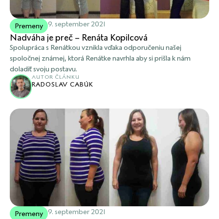
9. september 2021
Premeny
Nadváha je preč – Renáta Kopilcová
Spolupráca s Renátkou vznikla vďaka odporučeniu našej
spoločnej známej, ktorá Renátke navrhla aby si prišla k nám
doladiť svoju postavu.
AUTOR ČLÁNKU
RADOSLAV CABÚK
9. september 2021
Premeny