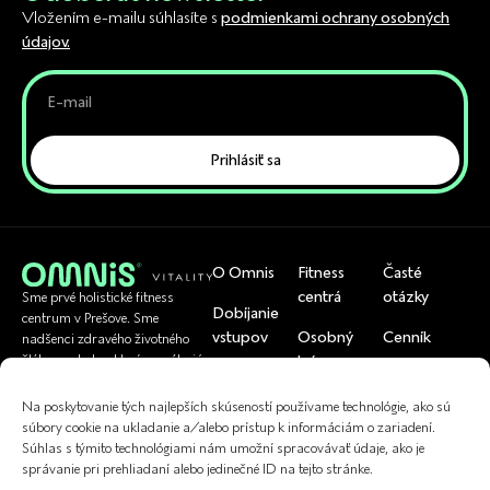
Vložením e-mailu súhlasíte s
podmienkami ochrany osobných
údajov.
Prihlásiť sa
O Omnis
Fitness
Časté
centrá
otázky
Sme prvé holistické fitness
Dobíjanie
centrum v Prešove. Sme
vstupov
Osobný
Cenník
nadšenci zdravého životného
tréner
štýlu a pohybu, ktorí pomáhajú
Rezervácia
Tím
bežným ľuďom byť zdraví.
U nás si viete
skupinoviek
Cvičenia
Na poskytovanie tých najlepších skúseností používame technológie, ako sú
uplatniť
Referencie
súbory cookie na ukladanie a/alebo prístup k informáciám o zariadení.
Kontakt
Fyzioterapia
Súhlas s týmito technológiami nám umožní spracovávať údaje, ako je
správanie pri prehliadaní alebo jedinečné ID na tejto stránke.