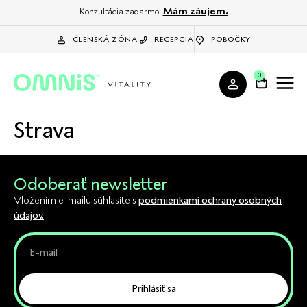
Mám záujem.
Konzultácia zadarmo.
ČLENSKÁ ZÓNA
RECEPCIA
POBOČKY
0
Strava
Odoberať newsletter
Vložením e-mailu súhlasíte s
podmienkami ochrany osobných
údajov.
Prihlásiť sa