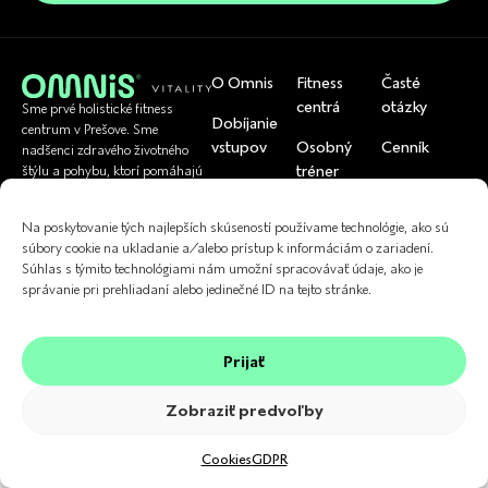
O Omnis
Fitness
Časté
centrá
otázky
Sme prvé holistické fitness
Dobíjanie
centrum v Prešove. Sme
vstupov
Osobný
Cenník
nadšenci zdravého životného
tréner
štýlu a pohybu, ktorí pomáhajú
Rezervácia
Tím
bežným ľuďom byť zdraví.
U nás si viete
skupinoviek
Cvičenia
uplatniť
Referencie
Na poskytovanie tých najlepších skúseností používame technológie, ako sú
súbory cookie na ukladanie a/alebo prístup k informáciám o zariadení.
Kontakt
Fyzioterapia
Súhlas s týmito technológiami nám umožní spracovávať údaje, ako je
správanie pri prehliadaní alebo jedinečné ID na tejto stránke.
Prijať
Zobraziť predvoľby
2024 © OMNiS Vitality. Všetky práva vyhradené.
GDPR
VOP
Cookies
Made by Lemon and Lime | Branding studio
Cookies
GDPR