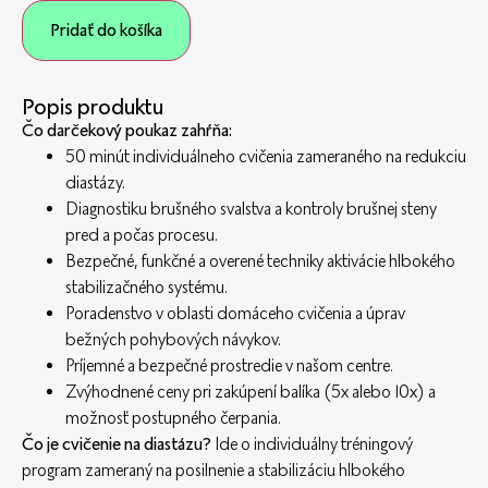
Pridať do košíka
Popis produktu
Čo darčekový poukaz zahŕňa:
50 minút individuálneho cvičenia zameraného na redukciu
diastázy.
Diagnostiku brušného svalstva a kontroly brušnej steny
pred a počas procesu.
Bezpečné, funkčné a overené techniky aktivácie hlbokého
stabilizačného systému.
Poradenstvo v oblasti domáceho cvičenia a úprav
bežných pohybových návykov.
Príjemné a bezpečné prostredie v našom centre.
Zvýhodnené ceny pri zakúpení balíka (5x alebo 10x) a
možnosť postupného čerpania.
Čo je cvičenie na diastázu?
Ide o individuálny tréningový
program zameraný na posilnenie a stabilizáciu hlbokého