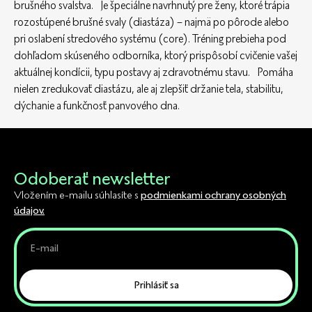
brušného svalstva. Je špeciálne navrhnutý pre ženy, ktoré trápia
rozostúpené brušné svaly (diastáza) – najmä po pôrode alebo
pri oslabení stredového systému (core). Tréning prebieha pod
dohľadom skúseného odborníka, ktorý prispôsobí cvičenie vašej
aktuálnej kondícii, typu postavy aj zdravotnému stavu. Pomáha
nielen zredukovať diastázu, ale aj zlepšiť držanie tela, stabilitu,
dýchanie a funkčnosť panvového dna.
Odoberať newsletter
Vložením e-mailu súhlasíte s
podmienkami ochrany osobných
údajov.
Prihlásiť sa