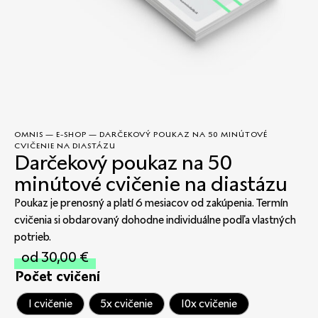
OMNIS
—
E-SHOP
—
DARČEKOVÝ POUKAZ NA 50 MINÚTOVÉ
CVIČENIE NA DIASTÁZU
Darčekový poukaz na 50
minútové cvičenie na diastázu
Poukaz je prenosný a platí 6 mesiacov od zakúpenia. Termín
cvičenia si obdarovaný dohodne individuálne podľa vlastných
potrieb.
od
30,00
€
Počet cvičení
1 cvičenie
5x cvičenie
10x cvičenie