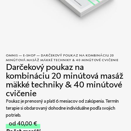
OMNIS
—
E-SHOP
—
DARČEKOVÝ POUKAZ NA KOMBINÁCIU 20
MINÚTOVÁ MASÁŽ MÄKKÉ TECHNIKY & 40 MINÚTOVÉ CVIČENIE
Darčekový poukaz na
kombináciu 20 minútová masáž
mäkké techniky & 40 minútové
cvičenie
Poukaz je prenosný a platí 6 mesiacov od zakúpenia. Termín
terapie si obdarovaný dohodne individuálne podľa svojich
potrieb.
od
40,00
€