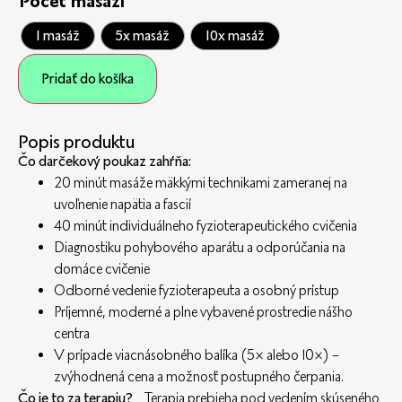
Počet masáží
1 masáž
5x masáž
10x masáž
Pridať do košíka
Popis produktu
Čo darčekový poukaz zahŕňa:
20 minút masáže mäkkými technikami zameranej na
uvoľnenie napätia a fascií
40 minút individuálneho fyzioterapeutického cvičenia
Diagnostiku pohybového aparátu a odporúčania na
domáce cvičenie
Odborné vedenie fyzioterapeuta a osobný prístup
Príjemné, moderné a plne vybavené prostredie nášho
centra
V prípade viacnásobného balíka (5× alebo 10×) –
zvýhodnená cena a možnosť postupného čerpania.
Čo je to za terapiu?
Terapia prebieha pod vedením skúseného