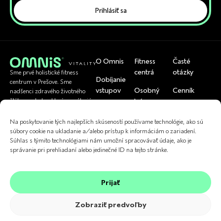
Prihlásiť sa
O Omnis
Fitness
Časté
centrá
otázky
Sme prvé holistické fitness
Dobíjanie
centrum v Prešove. Sme
vstupov
Osobný
Cenník
nadšenci zdravého životného
tréner
štýlu a pohybu, ktorí pomáhajú
Rezervácia
Tím
bežným ľuďom byť zdraví.
U nás si viete
skupinoviek
Cvičenia
Na poskytovanie tých najlepších skúseností používame technológie, ako sú
uplatniť
Referencie
súbory cookie na ukladanie a/alebo prístup k informáciám o zariadení.
Kontakt
Fyzioterapia
Súhlas s týmito technológiami nám umožní spracovávať údaje, ako je
správanie pri prehliadaní alebo jedinečné ID na tejto stránke.
Prijať
Zobraziť predvoľby
2024 © OMNiS Vitality. Všetky práva vyhradené.
GDPR
VOP
Cookies
Made by Lemon and Lime | Branding studio