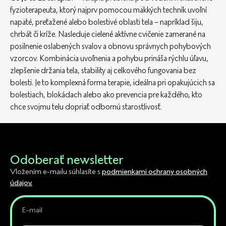
fyzioterapeuta, ktorý najprv pomocou mäkkých techník uvoľní
napäté, preťažené alebo bolestivé oblasti tela – napríklad šiju,
chrbát či kríže. Nasleduje cielené aktívne cvičenie zamerané na
posilnenie oslabených svalov a obnovu správnych pohybových
vzorcov. Kombinácia uvoľnenia a pohybu prináša rýchlu úľavu,
zlepšenie držania tela, stability aj celkového fungovania bez
bolesti. Je to komplexná forma terapie, ideálna pri opakujúcich sa
bolestiach, blokádach alebo ako prevencia pre každého, kto
chce svojmu telu dopriať odbornú starostlivosť.
Odoberať newsletter
Vložením e-mailu súhlasíte s
podmienkami ochrany osobných
údajov.