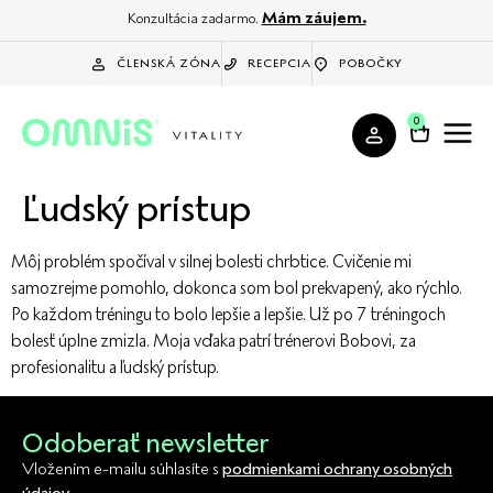
Mám záujem.
Konzultácia zadarmo.
ČLENSKÁ ZÓNA
RECEPCIA
POBOČKY
0
Ľudský prístup
Môj problém spočíval v silnej bolesti chrbtice. Cvičenie mi
samozrejme pomohlo, dokonca som bol prekvapený, ako rýchlo.
Po každom tréningu to bolo lepšie a lepšie. Už po 7 tréningoch
bolesť úplne zmizla. Moja vďaka patrí trénerovi Bobovi, za
profesionalitu a ľudský prístup.
Odoberať newsletter
Vložením e-mailu súhlasíte s
podmienkami ochrany osobných