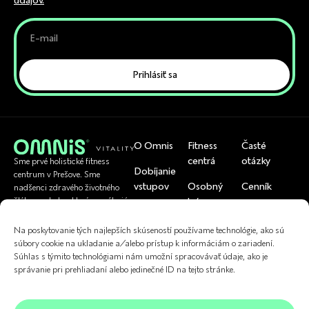
údajov.
Prihlásiť sa
O Omnis
Fitness
Časté
centrá
otázky
Sme prvé holistické fitness
Dobíjanie
centrum v Prešove. Sme
vstupov
Osobný
Cenník
nadšenci zdravého životného
tréner
štýlu a pohybu, ktorí pomáhajú
Rezervácia
Tím
bežným ľuďom byť zdraví.
U nás si viete
skupinoviek
Cvičenia
Na poskytovanie tých najlepších skúseností používame technológie, ako sú
uplatniť
Referencie
súbory cookie na ukladanie a/alebo prístup k informáciám o zariadení.
Kontakt
Fyzioterapia
Súhlas s týmito technológiami nám umožní spracovávať údaje, ako je
správanie pri prehliadaní alebo jedinečné ID na tejto stránke.