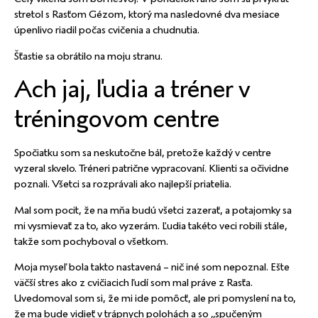
stretol s Rasťom Gézom, ktorý ma nasledovné dva mesiace
úpenlivo riadil počas cvičenia a chudnutia.
Šťastie sa obrátilo na moju stranu.
Ach jaj, ľudia a tréner v
tréningovom centre
Spočiatku som sa neskutočne bál, pretože každý v centre
vyzeral skvelo. Tréneri patrične vypracovaní. Klienti sa očividne
poznali. Všetci sa rozprávali ako najlepší priatelia.
Mal som pocit, že na mňa budú všetci zazerať, a potajomky sa
mi vysmievať za to, ako vyzerám. Ľudia takéto veci robili stále,
takže som pochyboval o všetkom.
Moja myseľ bola takto nastavená – nič iné som nepoznal. Ešte
väčší stres ako z cvičiacich ľudí som mal práve z Rasťa.
Uvedomoval som si, že mi ide pomôcť, ale pri pomyslení na to,
že ma bude vidieť v trápnych polohách a so „spučeným