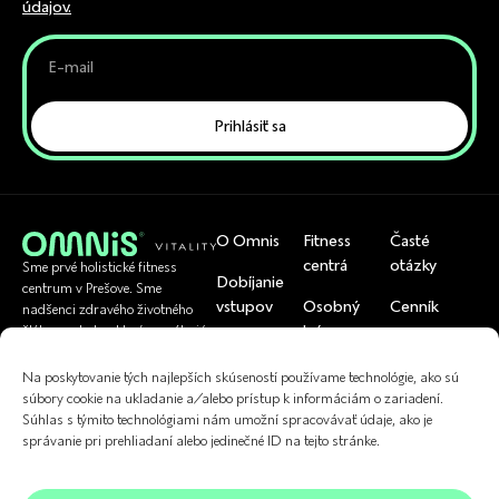
údajov.
Prihlásiť sa
O Omnis
Fitness
Časté
centrá
otázky
Sme prvé holistické fitness
Dobíjanie
centrum v Prešove. Sme
vstupov
Osobný
Cenník
nadšenci zdravého životného
tréner
štýlu a pohybu, ktorí pomáhajú
Rezervácia
Tím
bežným ľuďom byť zdraví.
U nás si viete
skupinoviek
Cvičenia
Na poskytovanie tých najlepších skúseností používame technológie, ako sú
uplatniť
Referencie
súbory cookie na ukladanie a/alebo prístup k informáciám o zariadení.
Kontakt
Fyzioterapia
Súhlas s týmito technológiami nám umožní spracovávať údaje, ako je
správanie pri prehliadaní alebo jedinečné ID na tejto stránke.