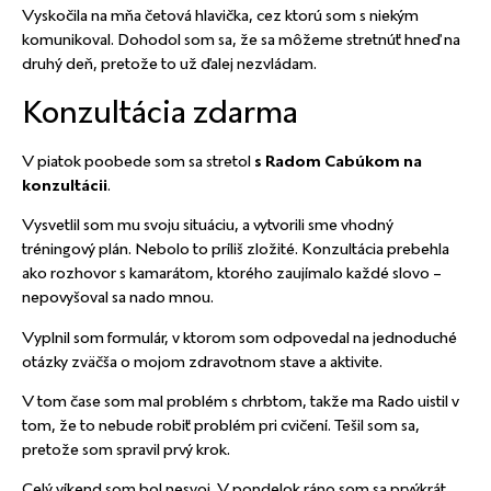
Vyskočila na mňa četová hlavička, cez ktorú som s niekým
komunikoval. Dohodol som sa, že sa môžeme stretnúť hneď na
druhý deň, pretože to už ďalej nezvládam.
Konzultácia zdarma
V piatok poobede som sa stretol
s Radom Cabúkom
na
konzultácii
.
Vysvetlil som mu svoju situáciu, a vytvorili sme vhodný
tréningový plán. Nebolo to príliš zložité.
Konzultácia
prebehla
ako rozhovor s kamarátom, ktorého zaujímalo každé slovo –
nepovyšoval sa nado mnou.
Vyplnil som formulár, v ktorom som odpovedal na jednoduché
otázky zväčša o mojom zdravotnom stave a aktivite.
V tom čase som mal problém s chrbtom, takže ma Rado uistil v
tom, že to nebude robiť problém pri cvičení. Tešil som sa,
pretože som spravil prvý krok.
Celý víkend som bol nesvoj. V pondelok ráno som sa prvýkrát