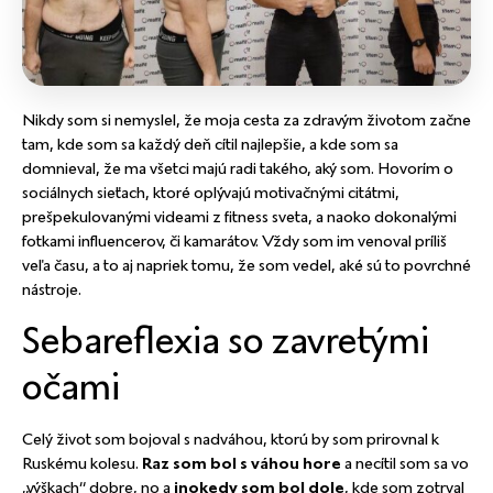
Nikdy som si nemyslel, že moja cesta za zdravým životom začne
tam, kde som sa každý deň cítil najlepšie, a kde som sa
domnieval, že ma všetci majú radi takého, aký som. Hovorím o
sociálnych sieťach, ktoré oplývajú motivačnými citátmi,
prešpekulovanými videami z fitness sveta, a naoko dokonalými
fotkami influencerov, či kamarátov. Vždy som im venoval príliš
veľa času, a to aj napriek tomu, že som vedel, aké sú to povrchné
nástroje.
Sebareflexia so zavretými
očami
Celý život som bojoval s nadváhou, ktorú by som prirovnal k
Ruskému kolesu.
Raz som bol s váhou hore
a necítil som sa vo
„výškach“ dobre, no a
inokedy som bol dole
, kde som zotrval