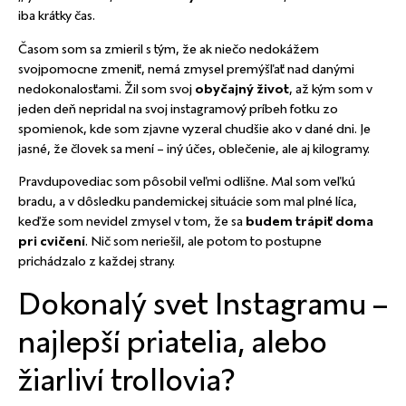
iba krátky čas.
Časom som sa zmieril s tým, že ak niečo nedokážem
svojpomocne zmeniť, nemá zmysel premýšľať nad danými
nedokonalosťami. Žil som svoj
obyčajný život
, až kým som v
jeden deň nepridal na svoj instagramový príbeh fotku zo
spomienok, kde som zjavne vyzeral chudšie ako v dané dni. Je
jasné, že človek sa mení – iný účes, oblečenie, ale aj kilogramy.
Pravdupovediac som pôsobil veľmi odlišne. Mal som veľkú
bradu, a v dôsledku pandemickej situácie som mal plné líca,
keďže som nevidel zmysel v tom, že sa
budem trápiť doma
pri cvičení
. Nič som neriešil, ale potom to postupne
prichádzalo z každej strany.
Dokonalý svet Instagramu –
najlepší priatelia, alebo
žiarliví trollovia?