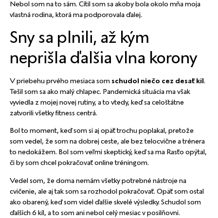
Nebol som na to sám. Cítil som sa akoby bola okolo mňa moja
vlastná rodina, ktorá ma podporovala ďalej.
Sny sa plnili, až kým
neprišla ďalšia vlna korony
V priebehu prvého mesiaca som
schudol niečo cez desať kíl
.
Tešil som sa ako malý chlapec. Pandemická situácia ma však
vyviedla z mojej novej rutiny, a to vtedy, keď sa celoštátne
zatvorili všetky fitness centrá.
Bol to moment, keď som si aj opäť trochu poplakal, pretože
som vedel, že som na dobrej ceste, ale bez telocvične a trénera
to nedokážem. Bol som veľmi skeptický, keď sa ma Rasťo opýtal,
či by som chcel pokračovať online tréningom.
Vedel som, že doma nemám všetky potrebné nástroje na
cvičenie, ale aj tak som sa rozhodol pokračovať. Opäť som ostal
ako obarený, keď som videl ďalšie skvelé výsledky. Schudol som
ďalších 6 kíl, a to som ani nebol celý mesiac v posilňovni.