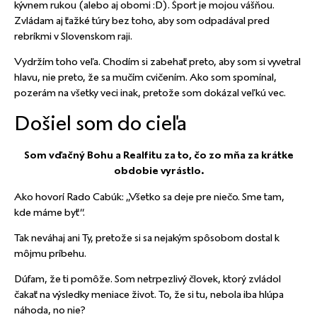
kývnem rukou (alebo aj obomi :D). Šport je mojou vášňou.
Zvládam aj ťažké túry bez toho, aby som odpadával pred
rebríkmi v Slovenskom raji.
Vydržím toho veľa. Chodím si zabehať preto, aby som si vyvetral
hlavu, nie preto, že sa mučím cvičením. Ako som spomínal,
pozerám na všetky veci inak, pretože som dokázal veľkú vec.
Došiel som do cieľa
Som vďačný Bohu a Realfitu za to, čo zo mňa za krátke
obdobie vyrástlo.
Ako hovorí Rado Cabúk: „Všetko sa deje pre niečo. Sme tam,
kde máme byť“.
Tak neváhaj ani Ty, pretože si sa nejakým spôsobom dostal k
môjmu príbehu.
Dúfam, že ti pomôže. Som netrpezlivý človek, ktorý zvládol
čakať na výsledky meniace život. To, že si tu, nebola iba hlúpa
náhoda, no nie?