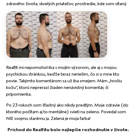
zdravého života; skvelých priateľov; prostredie, kde som vítaný.
Realfit mi nepomohol iba s mojím výzorom, ale aj s mojou
psychickou stránkou, keďže teraz neriešim, čo si o mne kto
povie. Takýmto komentárom sa už iba smejem. Mám „hrošiu
kožu“, ktorú neprerazí žiaden nenávistný komentár, či
pripomienka.
Po 23 rokoch som šťastný ako nikdy predtým. Moje zdravie (do
ktorého počítam aj to mentálne) svieti na zeleno. Povedal som
NIE svojmu starému ja. Zelená je moja farba!
Príchod do Realfitu bolo najlepšie rozhodnutie v živote.