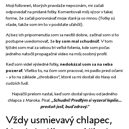
Moji followeri, ktorých pravdaže nepoznám, mi začali
odpovedať na pridané fotky. Komentovali môj výzor v takej
forme, že začali porovnávať moje staré ja so mnou (Fotky sú
všade, takže som im to v podstate uľahčil).
Aj bez ich pripomenutia som sa necítil dobre, začínal som si to
postupne uvedomovať, že
by som mal schudnúť
. V tom
týždni som mal za sebou tri veľké fotenia, kde som počas
jedného natočil propagačné video na môj osobný profil.
Keď som videl výsledné fotky,
nedokázal som sa na seba
pozerať
. Všetko to, na čom som pracoval, mi padlo pred očami
– a to na základe „chrobákov“, ktoré sa mi dostali do hlavy od
cudzích ľudí.
Najväčší prelom nastal, keď som dostal správu od jedného
chlapca z Maroka. Písal:
„Schudni! Predtým si vyzeral lepšie…
prestaň jesť, buď zdravý.“
Vždy usmievavý chlapec,