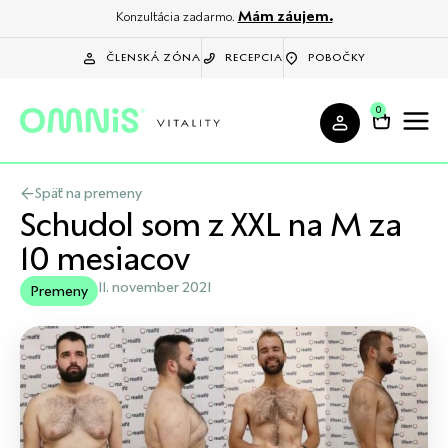
Mám záujem.
Konzultácia zadarmo.
ČLENSKÁ ZÓNA
RECEPCIA
POBOČKY
0
Späť na premeny
Schudol som z XXL na M za
10 mesiacov
11. november 2021
Premeny