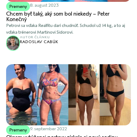
8. august 2023
Premeny
Chcem byť taký, aký som bol niekedy – Peter
Konečný
Petrovi sa vďaka Realfitu darí chudnúť. Schudol už 14 kg, a to aj
vďaka trénerovi Martinovi Sidorovi.
AUTOR ČLÁNKU
RADOSLAV CABÚK
9. september 2022
Premeny