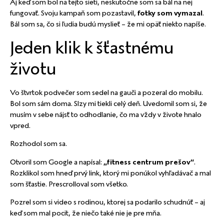
Aj keď som bol na tejto sieti, neskutočne som sa bál na nej
fungovať. Svoju kampaň som pozastavil,
fotky som vymazal
.
Bál som sa, čo si ľudia budú myslieť – že mi opäť niekto napíše.
Jeden klik k šťastnému
životu
Vo štvrtok podvečer som sedel na gauči a pozeral do mobilu.
Bol som sám doma. Slzy mi tiekli celý deň. Uvedomil som si, že
musím v sebe nájsť to odhodlanie, čo ma vždy v živote hnalo
vpred.
Rozhodol som sa.
Otvoril som Google a napísal:
„fitness centrum prešov“
.
Rozklikol som hneď prvý link, ktorý mi ponúkol vyhľadávač a mal
som šťastie. Prescrolloval som všetko.
Pozrel som si
video s rodinou
, ktorej sa podarilo schudnúť – aj
keď som mal pocit, že niečo také nie je pre mňa.