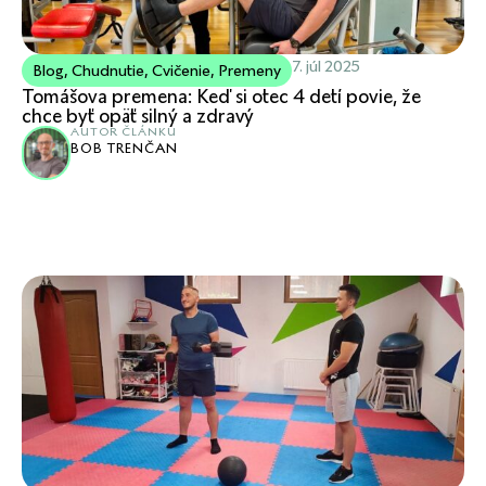
7. júl 2025
Blog
,
Chudnutie
,
Cvičenie
,
Premeny
Tomášova premena: Keď si otec 4 detí povie, že
chce byť opäť silný a zdravý
AUTOR ČLÁNKU
BOB TRENČAN