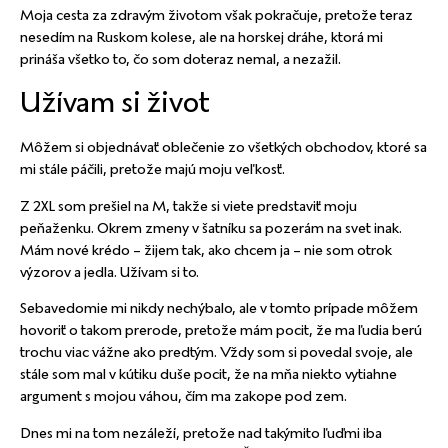
Moja cesta za zdravým životom však pokračuje, pretože teraz
nesedím na Ruskom kolese, ale na horskej dráhe, ktorá mi
prináša všetko to, čo som doteraz nemal, a nezažil.
Užívam si život
Môžem si objednávať oblečenie zo všetkých obchodov, ktoré sa
mi stále páčili, pretože majú moju veľkosť.
Z 2XL som prešiel na M, takže si viete predstaviť moju
peňaženku. Okrem zmeny v šatníku sa pozerám na svet inak.
Mám nové krédo – žijem tak, ako chcem ja – nie som otrok
výzorov a jedla. Užívam si to.
Sebavedomie mi nikdy nechýbalo, ale v tomto prípade môžem
hovoriť o takom prerode, pretože mám pocit, že ma ľudia berú
trochu viac vážne ako predtým. Vždy som si povedal svoje, ale
stále som mal v kútiku duše pocit, že na mňa niekto vytiahne
argument s mojou váhou, čím ma zakope pod zem.
Dnes mi na tom nezáleží, pretože nad takýmito ľuďmi iba