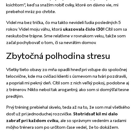
ksichtom“, keď sa snažím robiť cviky, ktoré on dávno vie, mi
prebehol mráz po chrbte.
Videl ma bez trička, čo ma takto nevideli ľudia posledných 5
rokov. Videl moju váhu, ktorá
ukazovala číslo 130!
Cítil som sa
neskutočne trápne. Sme relatívne v rovnakom veku, takže som
začal pochybovať o tom, či sa nevrátim domov.
Zbytočná polhodina stresu
Všetky tieto obavy zo mňa opadli hneď pri vstupe do spoločnej
telocvične, kde ma cvičiaci klienti s úsmevom na tvári pozdravili,
a popriali mi pekný deň. Cítil som z nich veľký pokoj, podobne aj
z trénerov. Nikto nebol tak arogantný, ako som si domýšľal tesne
predtým.
Prvý tréning prebiehal skvelo, teda až na to, že som mal všetkého
dosť už pri jednoduchej rozcvičke.
Stotridsať kíl mi dalo
zabrať pri každom cviku
, ale so správnym vedením a radami
môjho trénera som po určitom čase vedel, že to dokážem.