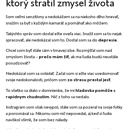
ktorý stratil zmysel života
Som veľmi senzitívny a nedokážem sa na niekoho dlho hnevať,
snažím sa byť s každým kamarát a pomáhať ako môžem.
Takýchto správ som dostal ešte oveľa viac. Snažil som sa to nejak
spracovať, ale nedokázal som to. Dostal som sa do
depresie
.
Chcel som byť stále sám v tmavej izbe. Rozmýšľal som nad
zmyslom života –
prečo mám žiť
, ak ma ľudia budú neustále
posudzovať?
Nedokázal som sa ovládať. Začal som si ešte viac uvedomovať
svoje nedokonalosti, pričom som
zo stresu prestal jesť
.
To všetko sa dialo v domnienke, že mi
hladovka pomôže s
rapídnym chudnutím
. Nič z toho sa nestalo.
Instragram som však nevypol, stále som sa pozeral na svoje fotky
a porovnával sa. Nikomu som nič nepovedal, aj keď si ľudia
navôkol všimli, že som bez nálady.