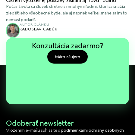
Okrem vytúženej postavy získala aj novú rodinu
Počas života sa človek stretne s mnohými ľuďmi, ktorí sa snažia
zlepšiť jeho všeobecné bytie, ale aj napriek veľkej snahe sa im to
nemusí podariť.
AUTOR ČLÁNKU
RADOSLAV CABÚK
Konzultácia zadarmo?
Mám záujem
Odoberať newsletter
Vložením e-mailu súhlasíte s
podmienkami ochrany osobných