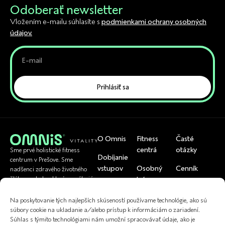
Odoberať newsletter
Vložením e-mailu súhlasíte s
podmienkami ochrany osobných
údajov.
Prihlásiť sa
O Omnis
Fitness
Časté
centrá
otázky
Sme prvé holistické fitness
Dobíjanie
centrum v Prešove. Sme
vstupov
Osobný
Cenník
nadšenci zdravého životného
tréner
štýlu a pohybu, ktorí pomáhajú
Rezervácia
Tím
bežným ľuďom byť zdraví.
U nás si viete
skupinoviek
Cvičenia
Na poskytovanie tých najlepších skúseností používame technológie, ako sú
uplatniť
Referencie
súbory cookie na ukladanie a/alebo prístup k informáciám o zariadení.
Kontakt
Fyzioterapia
Súhlas s týmito technológiami nám umožní spracovávať údaje, ako je