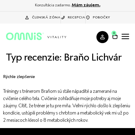
Mám záujem.
Konzultácia zadarmo.
ČLENSKÁ ZÓNA
RECEPCIA
POBOČKY
0
Typ recenzie:
Braňo Lichvár
Rýchle zlepšenie
Tréningy s trénerom Braňom sú stále nápadité a zamerané na
cvičenie celého tela. Cvičenie zohľadňuje moje potreby aj moje
záujmy. Cítiť, že tréner je tu pre mňa. Veľmi rýchlo došlo k zlepšeniu
kondície, ustúpili problémy s chrbtom a metabolický vek mi už po
2 mesiacoch klesol o 8 metabolických rokov.