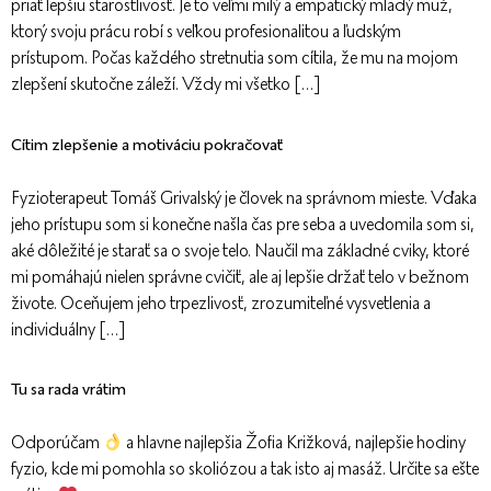
priať lepšiu starostlivosť. Je to veľmi milý a empatický mladý muž,
ktorý svoju prácu robí s veľkou profesionalitou a ľudským
prístupom. Počas každého stretnutia som cítila, že mu na mojom
zlepšení skutočne záleží. Vždy mi všetko […]
Cítim zlepšenie a motiváciu pokračovať
Fyzioterapeut Tomáš Grivalský je človek na správnom mieste. Vďaka
jeho prístupu som si konečne našla čas pre seba a uvedomila som si,
aké dôležité je starať sa o svoje telo. Naučil ma základné cviky, ktoré
mi pomáhajú nielen správne cvičiť, ale aj lepšie držať telo v bežnom
živote. Oceňujem jeho trpezlivosť, zrozumiteľné vysvetlenia a
individuálny […]
Tu sa rada vrátim
Odporúčam
a hlavne najlepšia Žofia Križková, najlepšie hodiny
fyzio, kde mi pomohla so skoliózou a tak isto aj masáž. Určite sa ešte