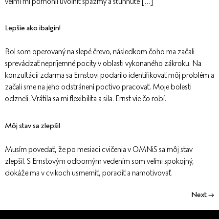
veľmi mi pomohli uvoľniť spazmy a stuhnuté […]
Lepšie ako ibalgin!
Bol som operovaný na slepé črevo, následkom čoho ma začali
sprevádzať nepríjemné pocity v oblasti vykonaného zákroku. Na
konzultácii zdarma sa Ernstovi podarilo identifikovať môj problém a
začali sme na jeho odstránení poctivo pracovať. Moje bolesti
odzneli. Vrátila sa mi flexibilita a sila. Ernst vie čo robí.
Môj stav sa zlepšil
Musím povedať, že po mesiaci cvičenia v OMNiS sa môj stav
zlepšil. S Ernstovým odborným vedením som veľmi spokojný,
dokáže ma v cvikoch usmerniť, poradiť a namotivovať.
Next
→