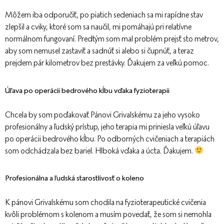
Môžem iba odporučiť, po piatich sedeniach sa mi rapídne stav
zlepšil a cviky, ktoré som sa naučil, mi pomáhajú pri relatívne
normálnom fungovaní. Predtým som mal problém prejsť sto metrov,
aby som nemusel zastaviť a sadnúť si alebo si čupnúť, a teraz
prejdem pár kilometrov bez prestávky. Ďakujem za veľkú pomoc.
Úľava po operácii bedrového kĺbu vďaka fyzioterapii
Chcela by som poďakovať Pánovi Grivalskému za jeho vysoko
profesionálny a ľudský prístup, jeho terapia mi priniesla veľkú úľavu
po operácii bedrového kĺbu. Po odborných cvičeniach a terapiách
som odchádzala bez bariel. Hlboká vďaka a úcta. Ďakujem.
Profesionálna a ľudská starostlivosť o koleno
K pánovi Grivalskému som chodila na fyzioterapeutické cvičenia
kvôli problémom s kolenom a musím povedať, že som si nemohla