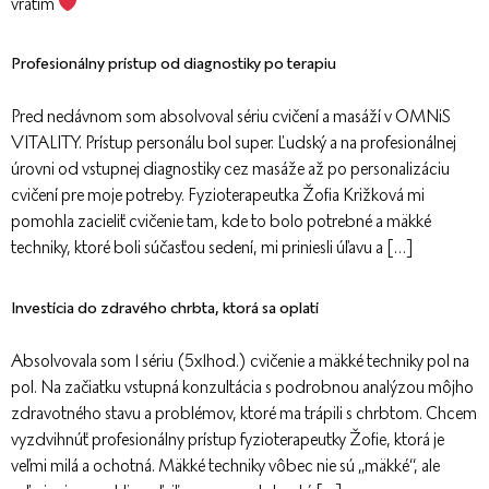
vrátim
Profesionálny prístup od diagnostiky po terapiu
Pred nedávnom som absolvoval sériu cvičení a masáží v OMNiS
VITALITY. Prístup personálu bol super. Ľudský a na profesionálnej
úrovni od vstupnej diagnostiky cez masáže až po personalizáciu
cvičení pre moje potreby. Fyzioterapeutka Žofia Križková mi
pomohla zacieliť cvičenie tam, kde to bolo potrebné a mäkké
techniky, ktoré boli súčasťou sedení, mi priniesli úľavu a […]
Investícia do zdravého chrbta, ktorá sa oplatí
Absolvovala som 1 sériu (5x1hod.) cvičenie a mäkké techniky pol na
pol. Na začiatku vstupná konzultácia s podrobnou analýzou môjho
zdravotného stavu a problémov, ktoré ma trápili s chrbtom. Chcem
vyzdvihnúť profesionálny prístup fyzioterapeutky Žofie, ktorá je
veľmi milá a ochotná. Mäkké techniky vôbec nie sú „mäkké“, ale