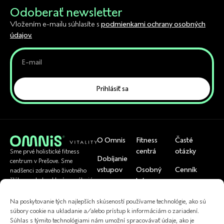
Odoberať newsletter
Vložením e-mailu súhlasíte s
podmienkami ochrany osobných
údajov.
Prihlásiť sa
O Omnis
Fitness
Časté
centrá
otázky
Sme prvé holistické fitness
Dobíjanie
centrum v Prešove. Sme
vstupov
Osobný
Cenník
nadšenci zdravého životného
tréner
štýlu a pohybu, ktorí pomáhajú
Rezervácia
Tím
bežným ľuďom byť zdraví.
U nás si viete
skupinoviek
Cvičenia
Na poskytovanie tých najlepších skúseností používame technológie, ako sú
uplatniť
Referencie
súbory cookie na ukladanie a/alebo prístup k informáciám o zariadení.
Kontakt
Fyzioterapia
Súhlas s týmito technológiami nám umožní spracovávať údaje, ako je