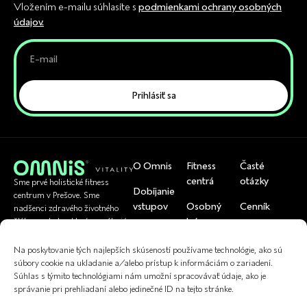
Vložením e-mailu súhlasíte s
podmienkami ochrany osobných
údajov.
Prihlásiť sa
O Omnis
Fitness
Časté
centrá
otázky
Sme prvé holistické fitness
Dobíjanie
centrum v Prešove. Sme
vstupov
Osobný
Cenník
nadšenci zdravého životného
tréner
štýlu a pohybu, ktorí pomáhajú
Rezervácia
Tím
bežným ľuďom byť zdraví.
U nás si viete
skupinoviek
Cvičenia
Na poskytovanie tých najlepších skúseností používame technológie, ako sú
uplatniť
Referencie
súbory cookie na ukladanie a/alebo prístup k informáciám o zariadení.
Kontakt
Fyzioterapia
Súhlas s týmito technológiami nám umožní spracovávať údaje, ako je
správanie pri prehliadaní alebo jedinečné ID na tejto stránke.