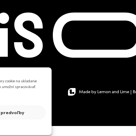
ory cookie na ukladanie
ám umožní spracovávať
GDPR
VOP
Cookies
Made by Lemon and Lime | Br
 predvoľby