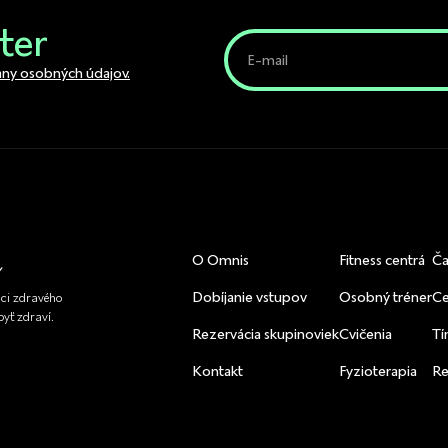
ter
ny osobných údajov.
O Omnis
Fitness centrá
Ča
Dobíjanie vstupov
Osobný tréner
Ce
nci zdravého
yť zdraví.
Rezervácia skupinoviek
Cvičenia
T
Kontakt
Fyzioterapia
Re