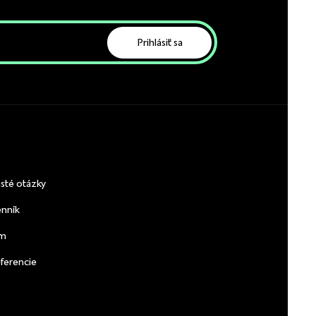
Prihlásiť sa
sté otázky
nník
ím
ferencie