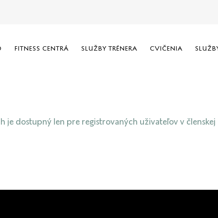
O
FITNESS CENTRÁ
SLUŽBY TRÉNERA
CVIČENIA
SLUŽB
 je dostupný len pre registrovaných uživateľov v členskej