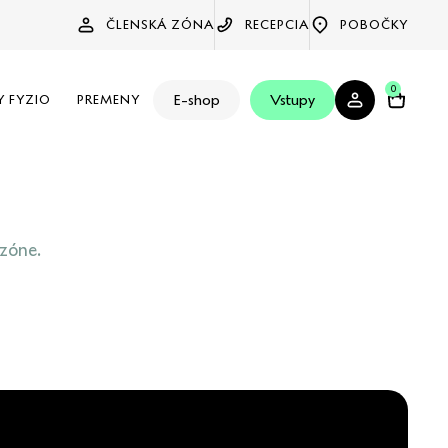
ČLENSKÁ ZÓNA
RECEPCIA
POBOČKY
0
E-shop
Vstupy
Y FYZIO
PREMENY
 zóne.