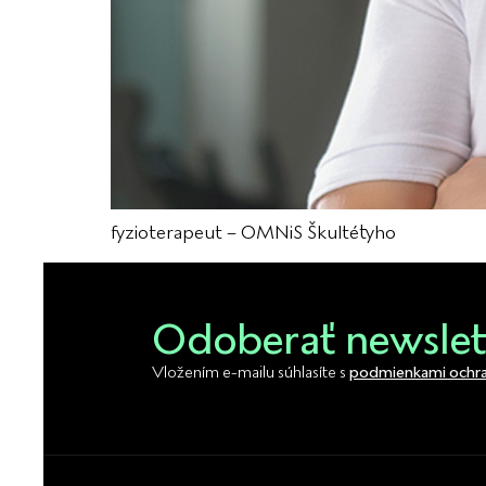
fyzioterapeut – OMNiS Škultétyho
Odoberať newslet
Vložením e-mailu súhlasíte s
podmienkami ochra