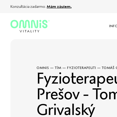
Konzultácia zadarmo.
Mám záujem.
INF
OMNIS
—
TÍM
—
FYZIOTERAPEUTI
—
TOMÁŠ 
Fyzioterape
Prešov - To
Grivalský