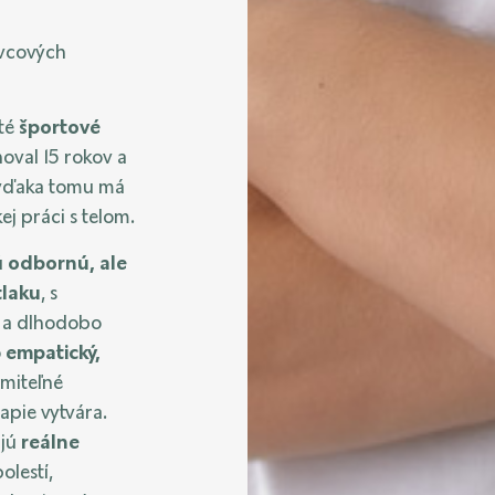
avcových
até
športové
oval 15 rokov a
 vďaka tomu má
ej práci s telom.
ú
odbornú, ale
tlaku
, s
 a dlhodobo
o
empatický,
umiteľné
rapie vytvára.
ujú
reálne
olestí,