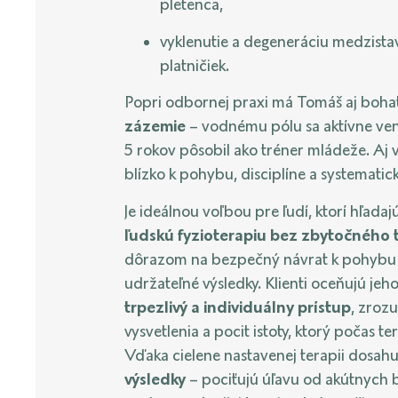
pletenca,
vyklenutie a degeneráciu medzist
platničiek.
Popri odbornej praxi má Tomáš aj boh
zázemie
– vodnému pólu sa aktívne ven
5 rokov pôsobil ako tréner mládeže. Aj
blízko k pohybu, disciplíne a systematick
Je ideálnou voľbou pre ľudí, ktorí hľadaj
ľudskú fyzioterapiu bez zbytočného 
dôrazom na bezpečný návrat k pohybu
udržateľné výsledky. Klienti oceňujú jeh
trpezlivý a individuálny prístup
, zroz
vysvetlenia a pocit istoty, ktorý počas te
Vďaka cielene nastavenej terapii dosah
výsledky
– pociťujú úľavu od akútnych b