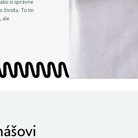
 ako si správne
 života. To im
 ale
mášovi