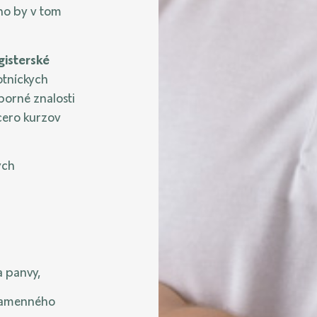
ho by v tom
gisterské
otníckych
borné znalosti
acero kurzov
ych
a panvy,
 ramenného