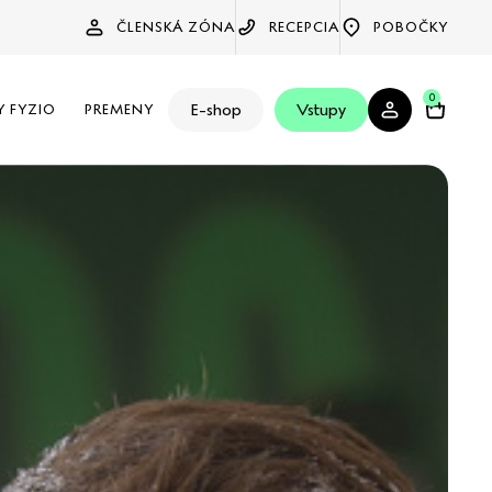
ČLENSKÁ ZÓNA
RECEPCIA
POBOČKY
0
E-shop
Vstupy
Y FYZIO
PREMENY