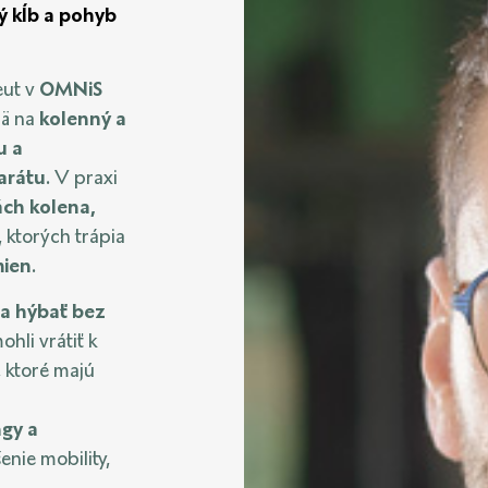
ý kĺb a pohyb
eut v
OMNiS
mä na
kolenný a
u a
arátu
. V praxi
ách kolena,
i, ktorých trápia
mien
.
a hýbať bez
ohli vrátiť k
, ktoré majú
ngy a
enie mobility,