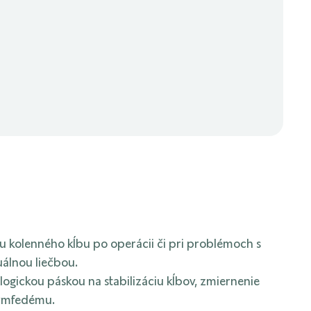
iu kolenného kĺbu po operácii či pri problémoch s
álnou liečbou.
logickou páskou na stabilizáciu kĺbov, zmiernenie
lymfedému.