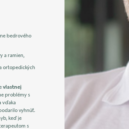
mene bedrového
vy a ramien,
a ortopedických
de
vlastnej
žne problémy s
sa vďaka
odarilo vyhnúť.
yb, keď je
oterapeutom s