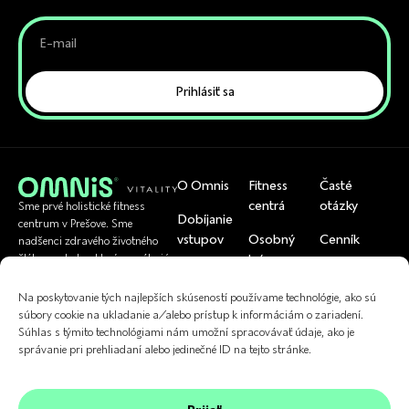
Prihlásiť sa
O Omnis
Fitness
Časté
centrá
otázky
Sme prvé holistické fitness
Dobíjanie
centrum v Prešove. Sme
vstupov
Osobný
Cenník
nadšenci zdravého životného
tréner
štýlu a pohybu, ktorí pomáhajú
Rezervácia
Tím
bežným ľuďom byť zdraví.
U nás si viete
skupinoviek
Cvičenia
Na poskytovanie tých najlepších skúseností používame technológie, ako sú
uplatniť
Referencie
súbory cookie na ukladanie a/alebo prístup k informáciám o zariadení.
Kontakt
Fyzioterapia
Súhlas s týmito technológiami nám umožní spracovávať údaje, ako je
správanie pri prehliadaní alebo jedinečné ID na tejto stránke.