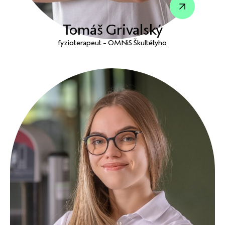
Tomáš Grivalský
fyzioterapeut - OMNiS Škultétyho