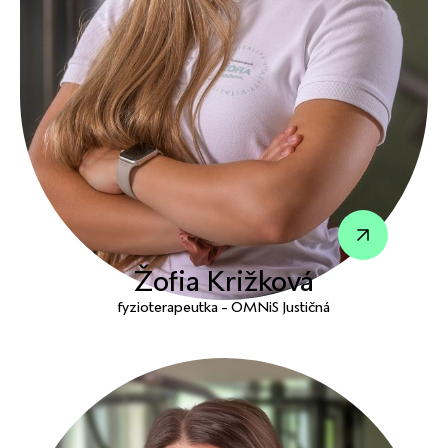
Žofia Križková
fyzioterapeutka - OMNiS Justičná