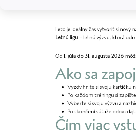
Leto je ideálny čas vytvoriť si nový
Letnú ligu
– letnú výzvu, ktorá odm
Od
1. júla do 31. augusta 2026
môžet
Ako sa zapoj
Vyzdvihnite si svoju kartičku
Po každom tréningu si zapíšt
Vyberte si svoju výzvu a nazbi
Po skončení súťaže odovzdajte
Čím viac vst