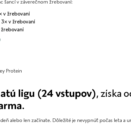
iac šancí v záverečnom žrebovaní:
× v žrebovaní
=
3× v žrebovaní
 žrebovaní
?
y Protein
latú ligu (24 vstupov)
, získa 
darma
.
 deň alebo len začínate. Dôležité je nevypnúť počas leta a u