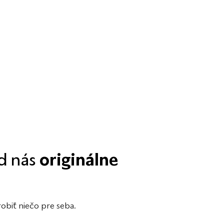
od nás
originálne
robiť niečo pre seba.