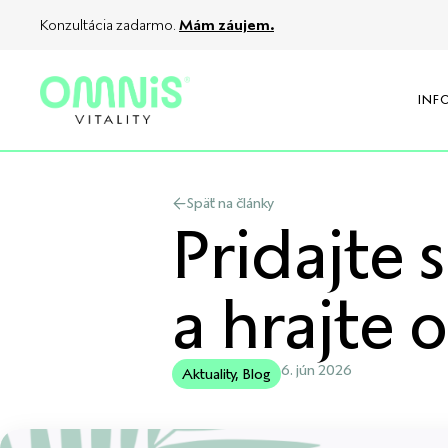
Konzultácia zadarmo.
Mám záujem.
INF
Späť na články
Pridajte 
a hrajte 
6. jún 2026
Aktuality
,
Blog