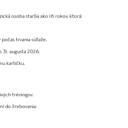
ická osoba staršia ako 16 rokov, ktorá:
 počas trvania súťaže,
 31. augusta 2026.
u kartičku.
ivých tréningov.
ní do žrebovania: