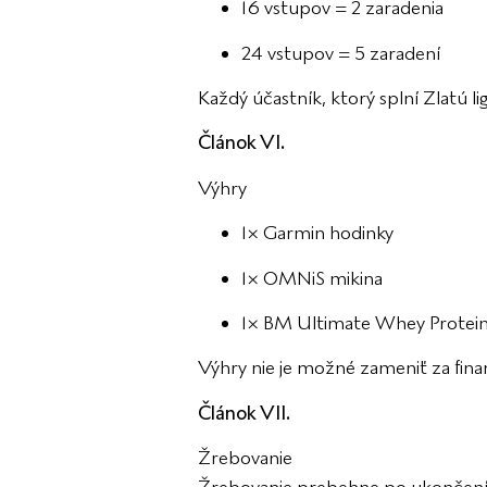
16 vstupov = 2 zaradenia
24 vstupov = 5 zaradení
Každý účastník, ktorý splní Zlatú 
Článok VI.
Výhry
1× Garmin hodinky
1× OMNiS mikina
1× BM Ultimate Whey Protei
Výhry nie je možné zameniť za fin
Článok VII.
Žrebovanie