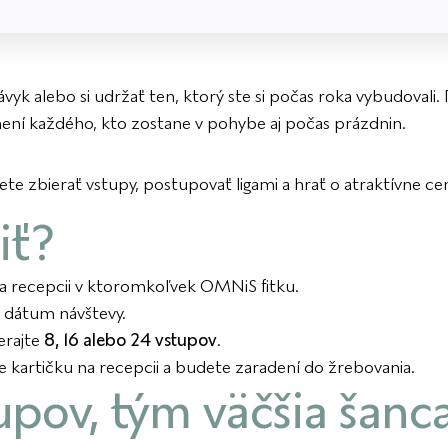
 návyk alebo si udržať ten, ktorý ste si počas roka vybudovali.
ení každého, kto zostane v pohybe aj počas prázdnin.
e zbierať vstupy, postupovať ligami a hrať o atraktívne cen
iť?
 na recepcii v ktoromkoľvek OMNiS fitku.
e dátum návštevy.
erajte
8, 16 alebo 24 vstupov
.
 kartičku na recepcii a budete zaradení do žrebovania.
upov, tým väčšia šanc