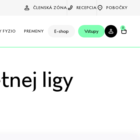
ČLENSKÁ ZÓNA
RECEPCIA
POBOČKY
0
E-shop
Vstupy
Y FYZIO
PREMENY
nej ligy