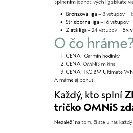
Splnením jednotlivých líg získate v
Bronzová liga
– 8 vstupov =
1
Strieborná liga
– 16 vstupov 
Zlatá liga
– 24 vstupov =
5× v
O čo hráme
CENA:
Garmin hodinky
CENA:
OMNiS mikina
CENA:
1KG BM Ultimate Whe
A máme aj bonus.
Každý, kto splní
Z
tričko OMNiS z
Nezáleží na tom, či ste u nás každý