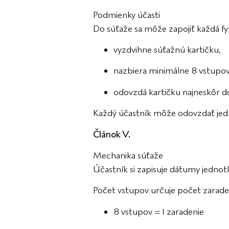
Podmienky účasti
Do súťaže sa môže zapojiť každá fyz
vyzdvihne súťažnú kartičku,
nazbiera minimálne 8 vstupov
odovzdá kartičku najneskôr do
Každý účastník môže odovzdať jedn
Článok V.
Mechanika súťaže
Účastník si zapisuje dátumy jednotl
Počet vstupov určuje počet zarade
8 vstupov = 1 zaradenie