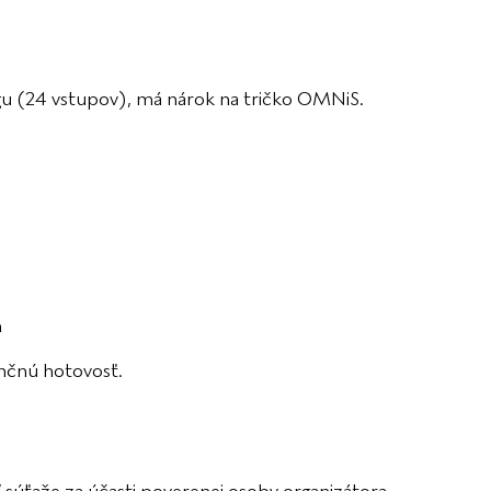
ligu (24 vstupov), má nárok na tričko OMNiS.
n
ančnú hotovosť.