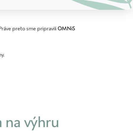
 Práve preto sme pripravili
OMNiS
y.
a na výhru