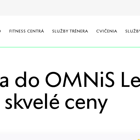
O
FITNESS CENTRÁ
SLUŽBY TRÉNERA
CVIČENIA
SLUŽB
sa do OMNiS Let
o skvelé ceny