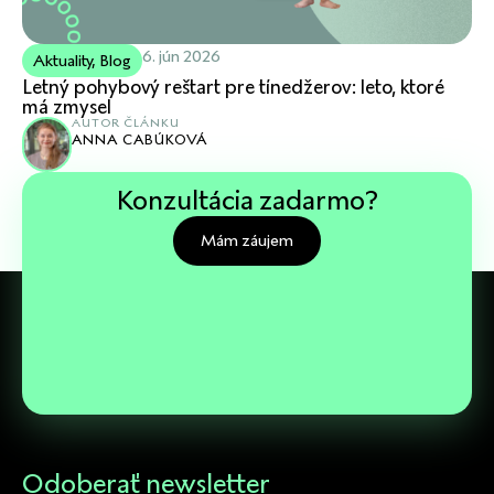
6. jún 2026
Aktuality
,
Blog
Letný pohybový reštart pre tínedžerov: leto, ktoré
má zmysel
AUTOR ČLÁNKU
ANNA CABÚKOVÁ
Konzultácia zadarmo?
Mám záujem
Odoberať newsletter