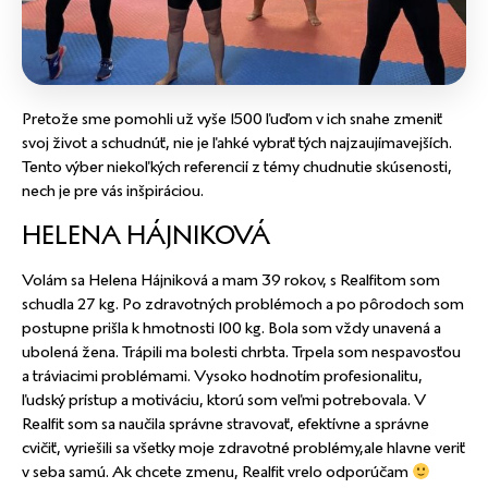
Pretože sme pomohli už vyše 1500 ľuďom v ich snahe zmeniť
svoj život a schudnúť, nie je ľahké vybrať tých najzaujímavejších.
Tento výber niekoľkých referencií z témy chudnutie skúsenosti,
nech je pre vás inšpiráciou.
HELENA HÁJNIKOVÁ
Volám sa Helena Hájniková a mam 39 rokov, s Realfitom som
schudla 27 kg. Po zdravotných problémoch a po pôrodoch som
postupne prišla k hmotnosti 100 kg. Bola som vždy unavená a
ubolená žena. Trápili ma bolesti chrbta. Trpela som nespavosťou
a tráviacimi problémami. Vysoko hodnotím profesionalitu,
ľudský prístup a motiváciu, ktorú som veľmi potrebovala. V
Realfit som sa naučila správne stravovať, efektívne a správne
cvičiť, vyriešili sa všetky moje zdravotné problémy,ale hlavne veriť
v seba samú. Ak chcete zmenu, Realfit vrelo odporúčam