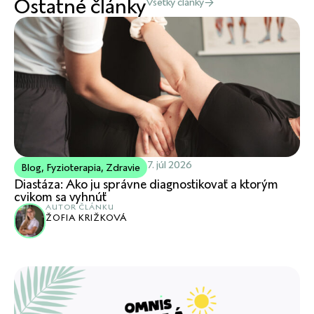
Ostatné články
Všetky články
7. júl 2026
Blog
,
Fyzioterapia
,
Zdravie
Diastáza: Ako ju správne diagnostikovať a ktorým
cvikom sa vyhnúť
AUTOR ČLÁNKU
ŽOFIA KRIŽKOVÁ