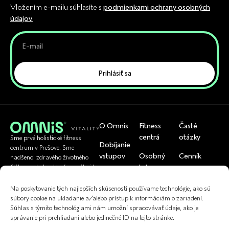
Vložením e-mailu súhlasíte s
podmienkami ochrany osobných
údajov.
Prihlásiť sa
O Omnis
Fitness
Časté
centrá
otázky
Sme prvé holistické fitness
Dobíjanie
centrum v Prešove. Sme
vstupov
Osobný
Cenník
nadšenci zdravého životného
tréner
štýlu a pohybu, ktorí pomáhajú
Rezervácia
Tím
bežným ľuďom byť zdraví.
U nás si viete
skupinoviek
Cvičenia
Na poskytovanie tých najlepších skúseností používame technológie, ako sú
uplatniť
Referencie
súbory cookie na ukladanie a/alebo prístup k informáciám o zariadení.
Kontakt
Fyzioterapia
Súhlas s týmito technológiami nám umožní spracovávať údaje, ako je
správanie pri prehliadaní alebo jedinečné ID na tejto stránke.