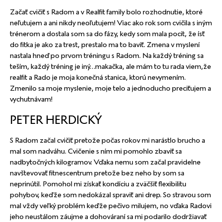
Začať cvičiť s Radom a v Realfit family bolo rozhodnutie, ktoré
neľutujem a ani nikdy neoľutujem! Viac ako rok som cvičila s iným
trénerom a dostala som sa do fázy, kedy som mala pocit, že ísť
do fitka je ako za trest, prestalo ma to baviť. Zmena v myslení
nastala hneď po prvom tréningu s Radom. Na každý tréning sa
teším, každý tréning je iný…makačka, ale mám to tu rada viem,že
realfit a Rado je moja konečná stanica, ktorú nevymením.
Zmenilo sa moje myslenie, moje telo a jednoducho preciťujem a
vychutnávam!
PETER HERDICKÝ
S Radom začal cvičiť pretože počas rokov mi narástlo brucho a
mal som nadváhu. Cvičenie s ním mi pomohlo zbaviť sa
nadbytočných kilogramov. Vďaka nemu som začal pravidelne
navštevovať fitnescentrum pretože bez neho by som sa
neprinútil. Pomohol mi získať kondíciu a zväčšiť flexibilitu
pohybov, keďže som nedokázal spraviť ani drep. So stravou som
mal vždy veľký problém keďže pečivo milujem, no vďaka Radovi
jeho neustálom záujme a dohováraní sa mi podarilo dodržiavať