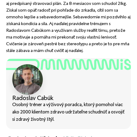
aj predpísaný stravovací plán. Za 8 mesiacov som schudol 21kg.
Získal som opäť radosť pri pohľade do zrkadla, cítil som sa
omnoho lepšie a sebavedomejšie. Sebavedomie mi pozdvihlo aj
získaná kondícia a sila. Aj naďalej pravidelne trénujem s
Radoslavom Cabúkom a využívam služby realfit tímu, pretože
ma motivuje a pomáha mi prekonať svoju vlastnú lenivosť.
Cvičenie je zároveň pestré bez stereotypu a preto je to pre mňa
stále zábava a mám chuť cvičiť aj naďalej.
Radoslav Cabúk
Osobný tréner a výživový poradca, ktorý pomohol viac
ako 2000 klientom zdravo udržateľne schudnúť a osvojiť
si zdravý životný štýl.