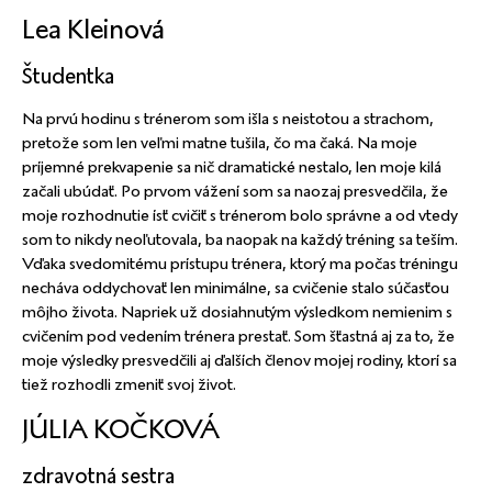
Lea Kleinová
Študentka
Na prvú hodinu s trénerom som išla s neistotou a strachom,
pretože som len veľmi matne tušila, čo ma čaká. Na moje
príjemné prekvapenie sa nič dramatické nestalo, len moje kilá
začali ubúdať. Po prvom vážení som sa naozaj presvedčila, že
moje rozhodnutie ísť cvičiť s trénerom bolo správne a od vtedy
som to nikdy neoľutovala, ba naopak na každý tréning sa teším.
Vďaka svedomitému prístupu trénera, ktorý ma počas tréningu
necháva oddychovať len minimálne, sa cvičenie stalo súčasťou
môjho života. Napriek už dosiahnutým výsledkom nemienim s
cvičením pod vedením trénera prestať. Som šťastná aj za to, že
moje výsledky presvedčili aj ďalších členov mojej rodiny, ktorí sa
tiež rozhodli zmeniť svoj život.
JÚLIA KOČKOVÁ
zdravotná sestra